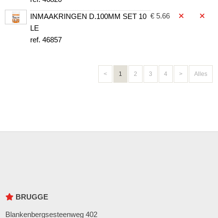
€ 5.66
INMAAKRINGEN D.100MM SET 10
LE
ref. 46857
<
1
2
3
4
>
Alles
BRUGGE
Blankenbergsesteenweg 402