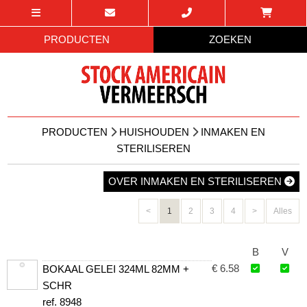
PRODUCTEN
ZOEKEN
PRODUCTEN
HUISHOUDEN
INMAKEN EN
STERILISEREN
OVER INMAKEN EN STERILISEREN
<
1
2
3
4
>
Alles
B
V
€ 6.58
BOKAAL GELEI 324ML 82MM +
SCHR
ref. 8948