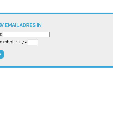
W EMAILADRES IN
s:
n robot: 4 + 7 =