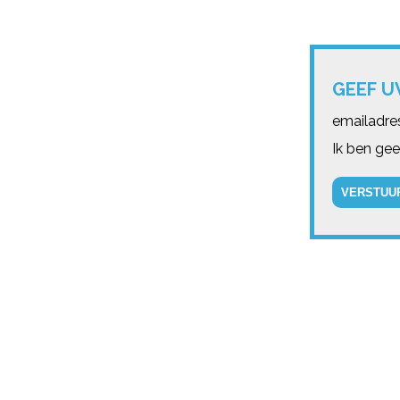
GEEF U
emailadre
Ik ben gee