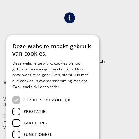
Algemene voorwaarden
Privacy
Deze website maakt gebruik
van cookies.
Leveringen aan Stock Vermeersch
Deze website gebruikt cookies om uw
gebruikerservaring te verbeteren. Door
onze website te gebruiken, stemt u in met
alle cookies in overeenstemming met ons
VLADSLO
Cookiebeleid.
Lees verder
Wijnendalestraat 200
STRIKT NOODZAKELIJK
8600 Vladslo - Diksmuide
PRESTATIE
Tel: +32(0)51/59.10.00
Fax: +32(0)51/58.21.99
TARGETING
vladslo@stockvermeersch.com
FUNCTIONEEL