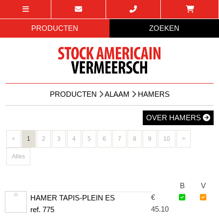
PRODUCTEN
ZOEKEN
PRODUCTEN
ALAAM
HAMERS
OVER HAMERS
<
1
2
3
4
5
6
7
8
9
10
>
Alles
B
V
€
HAMER TAPIS-PLEIN ES
45.10
ref. 775