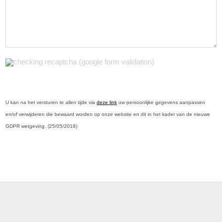
checking recaptcha (google form validation)
U kan na het versturen te allen tijde via
deze link
uw persoonlijke gegevens aanpassen
en/of verwijderen die bewaard worden op onze website en dit in het kader van de nieuwe
GDPR wetgeving. (25/05/2018)