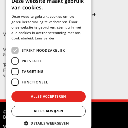
Deze website maakt gebruik
van cookies.
Leveringen aan Stock Vermeersch
Deze website gebruikt cookies om uw
gebruikerservaring te verbeteren. Door
onze website te gebruiken, stemt u in met
alle cookies in overeenstemming met ons
VLADSLO
Cookiebeleid.
Lees verder
Wijnendalestraat 200
STRIKT NOODZAKELIJK
8600 Vladslo - Diksmuide
PRESTATIE
Tel: +32(0)51/59.10.00
Fax: +32(0)51/58.21.99
TARGETING
vladslo@stockvermeersch.com
FUNCTIONEEL
ALLES ACCEPTEREN
ALLES AFWIJZEN
© Stock Américain Vermeersch
BE 0415.341.132
DETAILS WEERGEVEN
Website by
G.O.A.T.
and
KMOSites