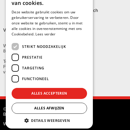
van cookies.
Leveringen aan Stock Vermeersch
Deze website gebruikt cookies om uw
gebruikerservaring te verbeteren. Door
onze website te gebruiken, stemt u in met
alle cookies in overeenstemming met ons
VLADSLO
Cookiebeleid.
Lees verder
Wijnendalestraat 200
STRIKT NOODZAKELIJK
8600 Vladslo - Diksmuide
PRESTATIE
Tel: +32(0)51/59.10.00
Fax: +32(0)51/58.21.99
TARGETING
vladslo@stockvermeersch.com
FUNCTIONEEL
ALLES ACCEPTEREN
ALLES AFWIJZEN
© Stock Américain Vermeersch
BE 0415.341.132
DETAILS WEERGEVEN
Website by
G.O.A.T.
and
KMOSites