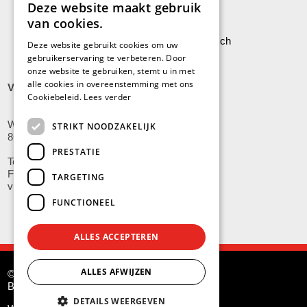
Deze website maakt gebruik
van cookies.
Leveringen aan Stock Vermeersch
Deze website gebruikt cookies om uw
gebruikerservaring te verbeteren. Door
onze website te gebruiken, stemt u in met
alle cookies in overeenstemming met ons
VLADSLO
Cookiebeleid.
Lees verder
Wijnendalestraat 200
STRIKT NOODZAKELIJK
8600 Vladslo - Diksmuide
PRESTATIE
Tel: +32(0)51/59.10.00
Fax: +32(0)51/58.21.99
TARGETING
vladslo@stockvermeersch.com
FUNCTIONEEL
ALLES ACCEPTEREN
ALLES AFWIJZEN
© Stock Américain Vermeersch
BE 0415.341.132
DETAILS WEERGEVEN