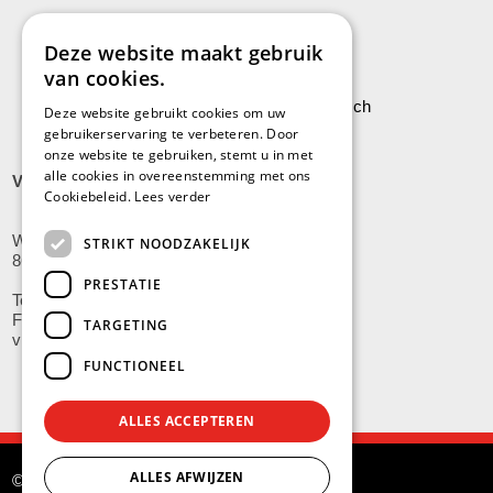
Algemene voorwaarden
Privacy
Deze website maakt gebruik
van cookies.
Leveringen aan Stock Vermeersch
Deze website gebruikt cookies om uw
gebruikerservaring te verbeteren. Door
onze website te gebruiken, stemt u in met
alle cookies in overeenstemming met ons
VLADSLO
Cookiebeleid.
Lees verder
Wijnendalestraat 200
STRIKT NOODZAKELIJK
8600 Vladslo - Diksmuide
PRESTATIE
Tel: +32(0)51/59.10.00
Fax: +32(0)51/58.21.99
TARGETING
vladslo@stockvermeersch.com
FUNCTIONEEL
ALLES ACCEPTEREN
ALLES AFWIJZEN
© Stock Américain Vermeersch