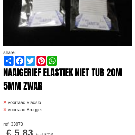
share:
Share
Facebook
Twitter
Pinterest
WhatsApp
NAAIGERIEF ELASTIEK NIET TUB 20M
5MM ZWAR
voorraad Vladslo
voorraad Brugge:
ref: 33873
€ 5.83
incl BTW