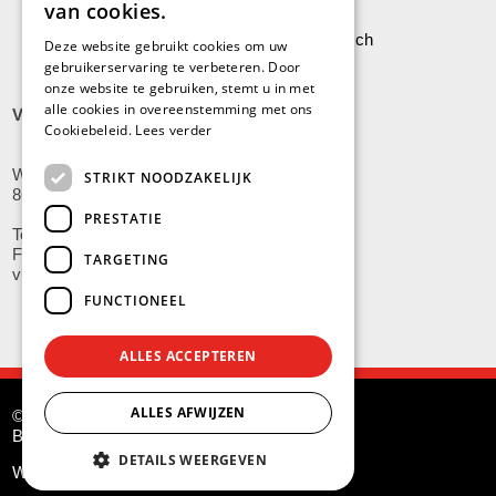
van cookies.
Leveringen aan Stock Vermeersch
Deze website gebruikt cookies om uw
gebruikerservaring te verbeteren. Door
onze website te gebruiken, stemt u in met
alle cookies in overeenstemming met ons
VLADSLO
Cookiebeleid.
Lees verder
Wijnendalestraat 200
STRIKT NOODZAKELIJK
8600 Vladslo - Diksmuide
PRESTATIE
Tel: +32(0)51/59.10.00
Fax: +32(0)51/58.21.99
TARGETING
vladslo@stockvermeersch.com
FUNCTIONEEL
ALLES ACCEPTEREN
ALLES AFWIJZEN
© Stock Américain Vermeersch
BE 0415.341.132
DETAILS WEERGEVEN
Website by
G.O.A.T.
and
KMOSites