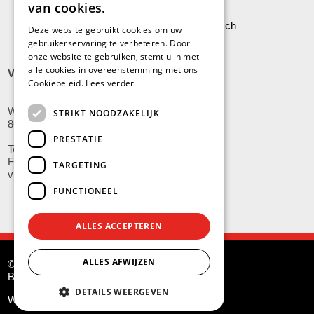
van cookies.
Leveringen aan Stock Vermeersch
Deze website gebruikt cookies om uw
gebruikerservaring te verbeteren. Door
onze website te gebruiken, stemt u in met
alle cookies in overeenstemming met ons
VLADSLO
Cookiebeleid.
Lees verder
Wijnendalestraat 200
STRIKT NOODZAKELIJK
8600 Vladslo - Diksmuide
PRESTATIE
Tel: +32(0)51/59.10.00
Fax: +32(0)51/58.21.99
TARGETING
vladslo@stockvermeersch.com
FUNCTIONEEL
ALLES ACCEPTEREN
ALLES AFWIJZEN
© Stock Américain Vermeersch
BE 0415.341.132
DETAILS WEERGEVEN
Website by
G.O.A.T.
and
KMOSites