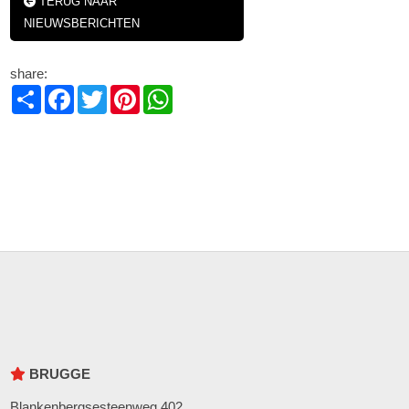
TERUG NAAR
NIEUWSBERICHTEN
share:
Share
Facebook
Twitter
Pinterest
WhatsApp
BRUGGE
Blankenbergsesteenweg 402