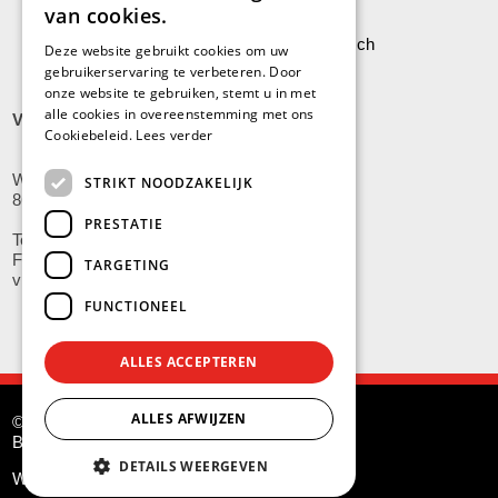
van cookies.
Leveringen aan Stock Vermeersch
Deze website gebruikt cookies om uw
gebruikerservaring te verbeteren. Door
onze website te gebruiken, stemt u in met
alle cookies in overeenstemming met ons
VLADSLO
Cookiebeleid.
Lees verder
Wijnendalestraat 200
STRIKT NOODZAKELIJK
8600 Vladslo - Diksmuide
PRESTATIE
Tel: +32(0)51/59.10.00
Fax: +32(0)51/58.21.99
TARGETING
vladslo@stockvermeersch.com
FUNCTIONEEL
ALLES ACCEPTEREN
ALLES AFWIJZEN
© Stock Américain Vermeersch
BE 0415.341.132
DETAILS WEERGEVEN
Website by
G.O.A.T.
and
KMOSites