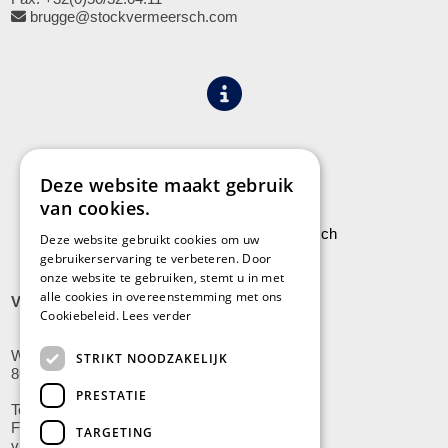
brugge@stockvermeersch.com
Algemene voorwaarden
Privacy
Deze website maakt gebruik
van cookies.
Leveringen aan Stock Vermeersch
Deze website gebruikt cookies om uw
gebruikerservaring te verbeteren. Door
onze website te gebruiken, stemt u in met
alle cookies in overeenstemming met ons
VLADSLO
Cookiebeleid.
Lees verder
Wijnendalestraat 200
STRIKT NOODZAKELIJK
8600 Vladslo - Diksmuide
PRESTATIE
Tel: +32(0)51/59.10.00
Fax: +32(0)51/58.21.99
TARGETING
vladslo@stockvermeersch.com