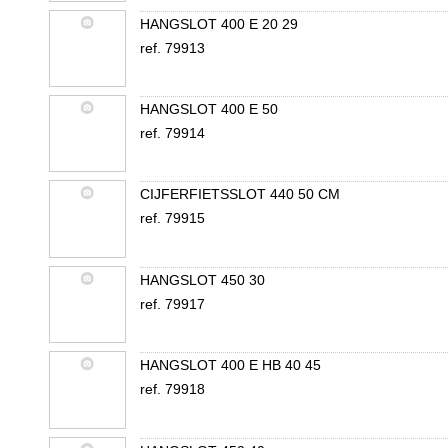
HANGSLOT 400 E 20 29
ref. 79913
HANGSLOT 400 E 50
ref. 79914
CIJFERFIETSSLOT 440 50 CM
ref. 79915
HANGSLOT 450 30
ref. 79917
HANGSLOT 400 E HB 40 45
ref. 79918