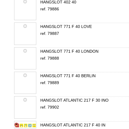
HANGSLOT 402 40
ref. 79886
HANGSLOT 771 F 40 LOVE
ref. 79887
HANGSLOT 771 F 40 LONDON
ref. 79888
HANGSLOT 771 F 40 BERLIN
ref. 79889
HANGSLOT ATLANTIC 217 F 30 INO
ref. 79902
HANGSLOT ATLANTIC 217 F 40 IN