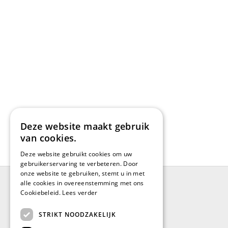
Deze website maakt gebruik
van cookies.
Deze website gebruikt cookies om uw
gebruikerservaring te verbeteren. Door
onze website te gebruiken, stemt u in met
alle cookies in overeenstemming met ons
Cookiebeleid.
Lees verder
BRUGGE
STRIKT NOODZAKELIJK
Blankenbergsesteenweg 402