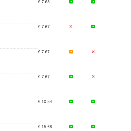
€ 7.68
€ 7.67
€ 7.67
€ 7.67
€ 10.54
€ 15.68