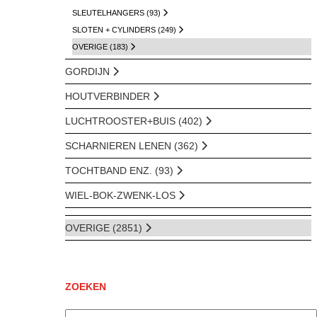
SLEUTELHANGERS (93)
SLOTEN + CYLINDERS (249)
OVERIGE (183)
GORDIJN
HOUTVERBINDER
LUCHTROOSTER+BUIS (402)
SCHARNIEREN LENEN (362)
TOCHTBAND ENZ. (93)
WIEL-BOK-ZWENK-LOS
OVERIGE (2851)
ZOEKEN