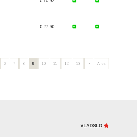
€ 10.92
€ 27.90
6
7
8
9
10
11
12
13
>
Alles
VLADSLO