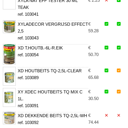
€ 2.25
XYLA NAT EFF TESTER 30 ML
TEAK
ref. 103041
€
XYLADECOR VERGRIJSD EFFECT
59.28
2,5
ref. 103043
€
XD T.HOUTB.-6L-R.EIK
50.70
ref. 103054
€
XD HOUTBEITS TQ-2,5L-CLEAR
65.68
ref. 103089
€
XY XDEC HOUTBEITS TQ MIX C
30.50
1L.
ref. 103091
€
XD DEKKENDE BEITS TQ-2,5L-WH
74.44
ref. 103092