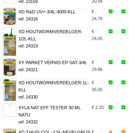
20.94
ref. 23159
€
XD R&D UV+-3/4L-4000-KLL
24.78
ref. 24316
€
XD HOUTWORMVERDELGER-
24.05
1/2L-KLL
ref. 24319
€
XY PARKET VERNIS EP SAT-3/4L
29.86
ref. 24321
€
XD HOUTWORMVERDELGER-1L-
35.05
KLL
ref. 24330
€ 2.25
XYLA NAT EFF TESTER 30 ML
NATU
ref. 24332
€
XD T.HUIS COL.-2,5L-NEVELGRIJS