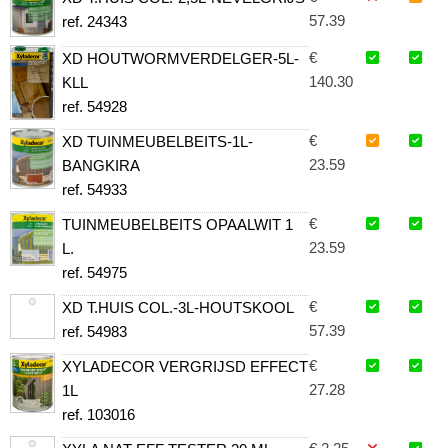
57.39
ref. 24343
€
XD HOUTWORMVERDELGER-5L-
140.30
KLL
ref. 54928
€
XD TUINMEUBELBEITS-1L-
23.59
BANGKIRA
ref. 54933
€
TUINMEUBELBEITS OPAALWIT 1
23.59
L.
ref. 54975
€
XD T.HUIS COL.-3L-HOUTSKOOL
57.39
ref. 54983
€
XYLADECOR VERGRIJSD EFFECT
27.28
1L
ref. 103016