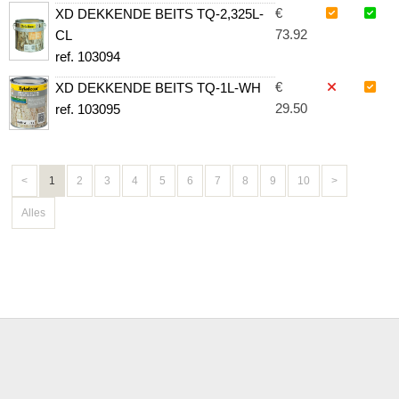
€
XD DEKKENDE BEITS TQ-2,325L-
73.92
CL
ref. 103094
€
XD DEKKENDE BEITS TQ-1L-WH
29.50
ref. 103095
<
1
2
3
4
5
6
7
8
9
10
>
Alles