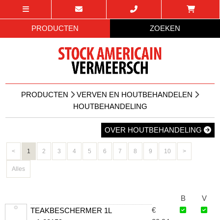
PRODUCTEN
ZOEKEN
PRODUCTEN
VERVEN EN HOUTBEHANDELEN
HOUTBEHANDELING
OVER HOUTBEHANDELING
<
1
2
3
4
5
6
7
8
9
10
>
Alles
B
V
€
TEAKBESCHERMER 1L