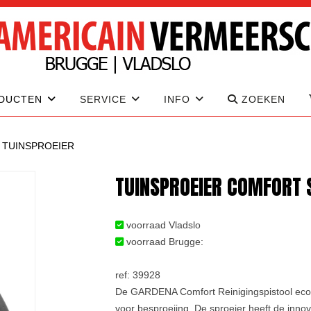
DUCTEN
SERVICE
INFO
ZOEKEN
>
TUINSPROEIER
TUINSPROEIER COMFORT 
voorraad Vladslo
voorraad Brugge:
ref: 39928
De GARDENA Comfort Reinigingspistool ecoPul
voor besproeiing. De sproeier heeft de innov