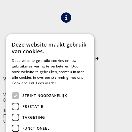
Algemene voorwaarden
Privacy
Deze website maakt gebruik
van cookies.
Leveringen aan Stock Vermeersch
Deze website gebruikt cookies om uw
gebruikerservaring te verbeteren. Door
onze website te gebruiken, stemt u in met
alle cookies in overeenstemming met ons
VLADSLO
Cookiebeleid.
Lees verder
Wijnendalestraat 200
STRIKT NOODZAKELIJK
8600 Vladslo - Diksmuide
PRESTATIE
Tel: +32(0)51/59.10.00
Fax: +32(0)51/58.21.99
TARGETING
vladslo@stockvermeersch.com
FUNCTIONEEL