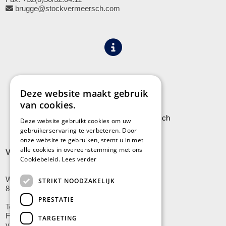
brugge@stockvermeersch.com
Algemene voorwaarden
Privacy
Deze website maakt gebruik
van cookies.
Leveringen aan Stock Vermeersch
Deze website gebruikt cookies om uw
gebruikerservaring te verbeteren. Door
onze website te gebruiken, stemt u in met
alle cookies in overeenstemming met ons
VLADSLO
Cookiebeleid.
Lees verder
Wijnendalestraat 200
STRIKT NOODZAKELIJK
8600 Vladslo - Diksmuide
PRESTATIE
Tel: +32(0)51/59.10.00
Fax: +32(0)51/58.21.99
TARGETING
vladslo@stockvermeersch.com