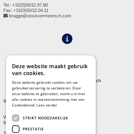
Tel.: +32(0)50/32.97.80
Fax: +32(0)50/32.04.11
brugge@stockvermeersch.com
Algemene voorwaarden
Privacy
Deze website maakt gebruik
van cookies.
Leveringen aan Stock Vermeersch
Deze website gebruikt cookies om uw
gebruikerservaring te verbeteren. Door
onze website te gebruiken, stemt u in met
alle cookies in overeenstemming met ons
VLADSLO
Cookiebeleid.
Lees verder
Wijnendalestraat 200
STRIKT NOODZAKELIJK
8600 Vladslo - Diksmuide
PRESTATIE
Tel: +32(0)51/59.10.00