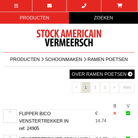
PRODUCTEN
ZOEKEN
PRODUCTEN
SCHOONMAKEN
RAMEN POETSEN
OVER RAMEN POETSEN
<
1
2
3
>
Alles
B
V
€
FLIPPER BICO
14.74
VENSTERTREKKER IN
ref. 24905