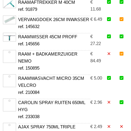
€
RAAMAFTREKKER M 40CM
11.68
ref. 91879
€ 6.49
VERVANGDOEK 26CM INWASSER
ref. 145632
€
RAAMWISSER 45CM PROFF
27.22
ref. 145656
€
RAAM + BADKAMERZUIGER
84.49
NEMO
ref. 150895
€ 5.00
RAAMWASVACHT MICRO 35CM
VELCRO
ref. 210084
€ 2.96
CAROLIN SPRAY RUITEN 650ML
HYG
ref. 233038
€ 2.49
AJAX SPRAY 750ML TRIPLE