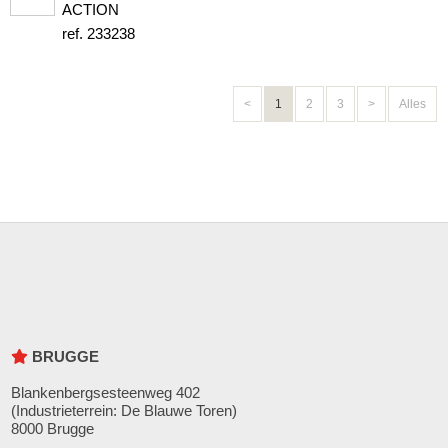
ACTION
ref. 233238
<
1
2
3
>
Alles
BRUGGE
Blankenbergsesteenweg 402
(Industrieterrein: De Blauwe Toren)
8000 Brugge