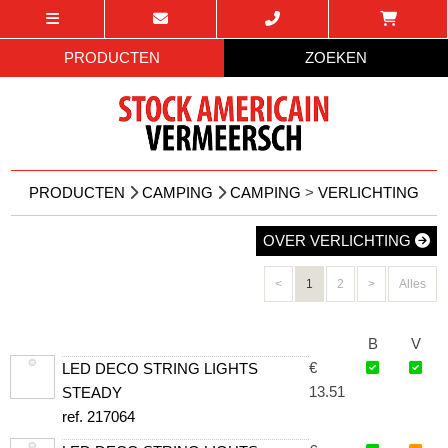
PRODUCTEN
ZOEKEN
PRODUCTEN
CAMPING
CAMPING
>
VERLICHTING
OVER VERLICHTING
<
1
2
>
Alles
B
V
€
LED DECO STRING LIGHTS
13.51
STEADY
ref. 217064