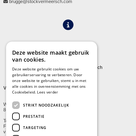
brugge@stockvermeersch.com
Algemene voorwaarden
Privacy
Deze website maakt gebruik
van cookies.
Leveringen aan Stock Vermeersch
Deze website gebruikt cookies om uw
gebruikerservaring te verbeteren. Door
onze website te gebruiken, stemt u in met
alle cookies in overeenstemming met ons
VLADSLO
Cookiebeleid.
Lees verder
Wijnendalestraat 200
STRIKT NOODZAKELIJK
8600 Vladslo - Diksmuide
PRESTATIE
Tel: +32(0)51/59.10.00
Fax: +32(0)51/58.21.99
TARGETING
vladslo@stockvermeersch.com