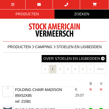
PRODUCTEN
ZOEKEN
PRODUCTEN
CAMPING
STOELEN EN LIGBEDDEN
OVER STOELEN EN LIGBEDDEN
<
1
2
3
4
5
>
Alles
B
V
€
FOLDING CHAIR MADISON
29.07
89X52X85
ref. 21581