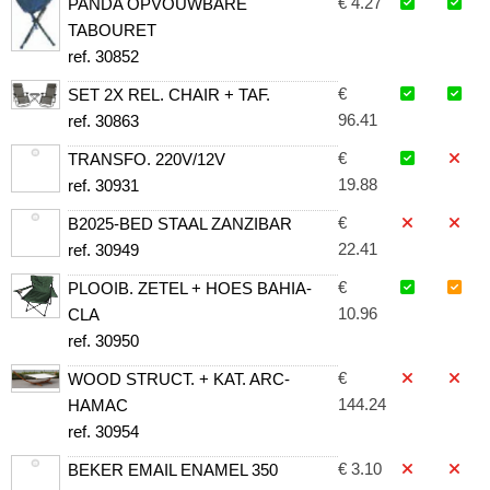
€ 4.27
PANDA OPVOUWBARE
TABOURET
ref. 30852
€
SET 2X REL. CHAIR + TAF.
96.41
ref. 30863
€
TRANSFO. 220V/12V
19.88
ref. 30931
€
B2025-BED STAAL ZANZIBAR
22.41
ref. 30949
€
PLOOIB. ZETEL + HOES BAHIA-
10.96
CLA
ref. 30950
€
WOOD STRUCT. + KAT. ARC-
144.24
HAMAC
ref. 30954
€ 3.10
BEKER EMAIL ENAMEL 350