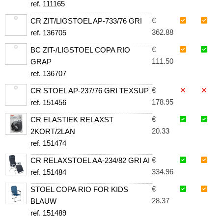
ref. 111165
€
CR ZIT/LIGSTOEL AP-733/76 GRI
362.88
ref. 136705
€
BC ZIT-/LIGSTOEL COPA RIO
111.50
GRAP
ref. 136707
€
CR STOEL AP-237/76 GRI TEXSUP
178.95
ref. 151456
€
CR ELASTIEK RELAXST
20.33
2KORT/2LAN
ref. 151474
€
CR RELAXSTOEL AA-234/82 GRI AI
334.96
ref. 151484
€
STOEL COPA RIO FOR KIDS
28.37
BLAUW
ref. 151489