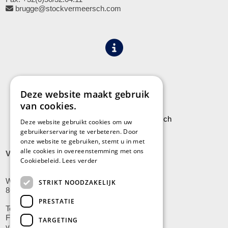
brugge@stockvermeersch.com
Algemene voorwaarden
Privacy
Deze website maakt gebruik
van cookies.
Leveringen aan Stock Vermeersch
Deze website gebruikt cookies om uw
gebruikerservaring te verbeteren. Door
onze website te gebruiken, stemt u in met
alle cookies in overeenstemming met ons
VLADSLO
Cookiebeleid.
Lees verder
Wijnendalestraat 200
STRIKT NOODZAKELIJK
8600 Vladslo - Diksmuide
PRESTATIE
Tel: +32(0)51/59.10.00
Fax: +32(0)51/58.21.99
TARGETING
vladslo@stockvermeersch.com