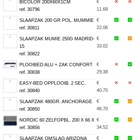
€
BICOLOR 200X60X1CM
11.68
ref. 30796
€
SLAAPZAK 200 GR POL. MUMMIE
22.06
ref. 30811
€
SLAAPZAK MUMIE 250G MADRID-
33.02
15
ref. 30822
€
PLOOIBED ALU + ZAK CONFORT
29.38
ref. 30838
€
EASY-BED OPPLOOIB. 2 SEC.
40.75
ref. 30840
€
SLAAPZAK 480GR. ANCHORAGE
48.70
ref. 30850
€
NORDIC 60 ZELFOPBL. 200 X 66 X
34.52
ref. 30856
€
SLAAPZAK OMSLAG ARIZONA