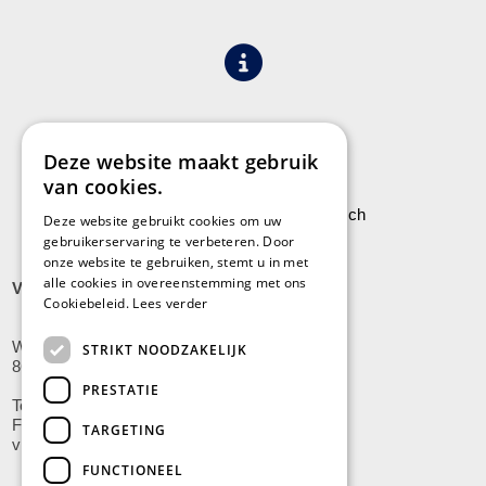
Algemene voorwaarden
Privacy
Deze website maakt gebruik
van cookies.
Leveringen aan Stock Vermeersch
Deze website gebruikt cookies om uw
gebruikerservaring te verbeteren. Door
onze website te gebruiken, stemt u in met
alle cookies in overeenstemming met ons
VLADSLO
Cookiebeleid.
Lees verder
Wijnendalestraat 200
STRIKT NOODZAKELIJK
8600 Vladslo - Diksmuide
PRESTATIE
Tel: +32(0)51/59.10.00
Fax: +32(0)51/58.21.99
TARGETING
vladslo@stockvermeersch.com
FUNCTIONEEL