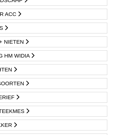
EDSCAHP
R ACC
RS
+ NIETEN
G HM WIDIA
HTEN
 SOORTEN
ERIEF
TEEKMES
KKER