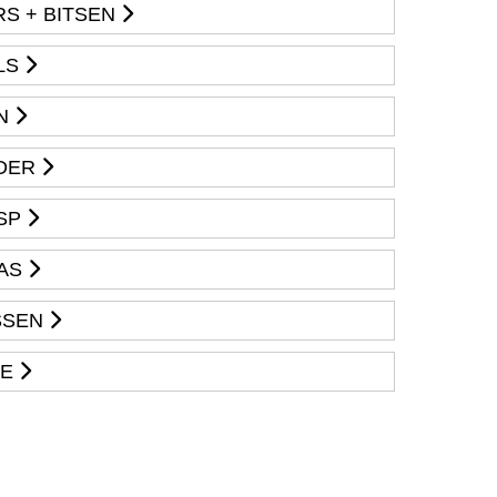
S + BITSEN
LS
N
DER
ASP
AS
SSEN
GE