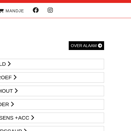
MANDJE
OVER ALAAM
LD
ROEF
 HOUT
JDER
SSENS +ACC