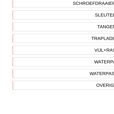
SCHROEFDRAAIER
SLEUTE
TANGE
TRAPLAD
VIJL+R
WATERP
WATERPA
OVERI