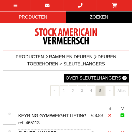
PRODUCTEN
ZOEKEN
PRODUCTEN
RAMEN EN DEUREN
DEUREN
TOEBEHOREN
>
SLEUTELHANGERS
OVER SLEUTELHANGERS
<
1
2
3
4
5
>
Alles
B
V
€ 8.89
KEYRING GYM/WEIGHT LIFTING
ref. 465113