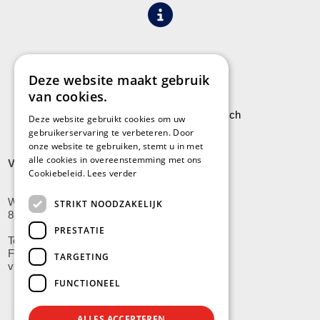
Algemene voorwaarden
Privacy
Deze website maakt gebruik
van cookies.
Leveringen aan Stock Vermeersch
Deze website gebruikt cookies om uw
gebruikerservaring te verbeteren. Door
onze website te gebruiken, stemt u in met
alle cookies in overeenstemming met ons
VLADSLO
Cookiebeleid.
Lees verder
Wijnendalestraat 200
STRIKT NOODZAKELIJK
8600 Vladslo - Diksmuide
PRESTATIE
Tel: +32(0)51/59.10.00
Fax: +32(0)51/58.21.99
TARGETING
vladslo@stockvermeersch.com
FUNCTIONEEL
ALLES ACCEPTEREN