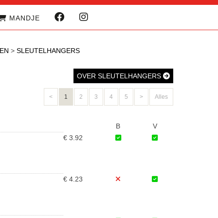
MANDJE
EN
>
SLEUTELHANGERS
OVER SLEUTELHANGERS
<
1
2
3
4
5
>
Alles
B
V
€ 3.92
€ 4.23