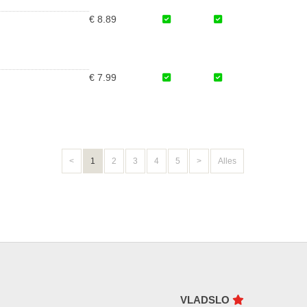
€ 8.89
€ 7.99
<
1
2
3
4
5
>
Alles
VLADSLO