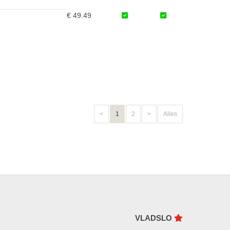
€ 49.49
<
1
2
>
Alles
VLADSLO