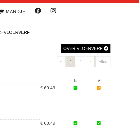
MANDJE
>
VLOERVERF
OVER VLOERVERF
<
1
2
>
Alles
B
V
€ 60.49
€ 60.49