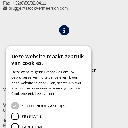
Fax: +32(0)50/32.04.11
brugge@stockvermeersch.com
Algemene voorwaarden
Privacy
Deze website maakt gebruik
van cookies.
Leveringen aan Stock Vermeersch
Deze website gebruikt cookies om uw
gebruikerservaring te verbeteren. Door
onze website te gebruiken, stemt u in met
alle cookies in overeenstemming met ons
VLADSLO
Cookiebeleid.
Lees verder
Wijnendalestraat 200
STRIKT NOODZAKELIJK
8600 Vladslo - Diksmuide
PRESTATIE
Tel: +32(0)51/59.10.00
Fax: +32(0)51/58.21.99
TARGETING