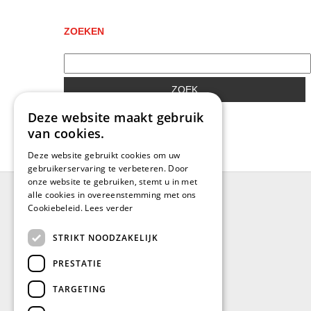
ZOEKEN
ZOEK
Deze website maakt gebruik
van cookies.
Deze website gebruikt cookies om uw
gebruikerservaring te verbeteren. Door
onze website te gebruiken, stemt u in met
alle cookies in overeenstemming met ons
Cookiebeleid.
Lees verder
BRUGGE
STRIKT NOODZAKELIJK
Blankenbergsesteenweg 402
PRESTATIE
(Industrieterrein: De Blauwe Toren)
8000 Brugge
TARGETING
Tel.: +32(0)50/32.97.80