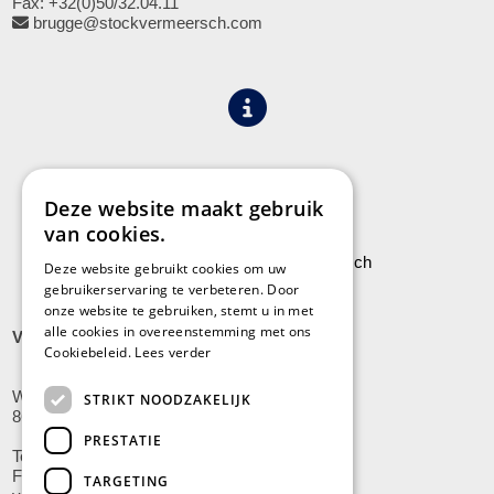
Fax: +32(0)50/32.04.11
brugge@stockvermeersch.com
Algemene voorwaarden
Privacy
Deze website maakt gebruik
van cookies.
Leveringen aan Stock Vermeersch
Deze website gebruikt cookies om uw
gebruikerservaring te verbeteren. Door
onze website te gebruiken, stemt u in met
alle cookies in overeenstemming met ons
VLADSLO
Cookiebeleid.
Lees verder
Wijnendalestraat 200
STRIKT NOODZAKELIJK
8600 Vladslo - Diksmuide
PRESTATIE
Tel: +32(0)51/59.10.00
Fax: +32(0)51/58.21.99
TARGETING