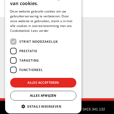
van cookies.
Deze website gebruikt cookies om uw
gebruikerservaring te verbeteren. Door
onze website te gebruiken, stemt u in met
alle cookies in overeenstemming met ons
Cookiebeleid.
Lees verder
BRUGGE
STRIKT NOODZAKELIJK
Blankenbergsesteenweg 402
PRESTATIE
(Industrieterrein: De Blauwe Toren)
8000 Brugge
TARGETING
Tel.: +32(0)50/32.97.80
FUNCTIONEEL
Fax: +32(0)50/32.04.11
brugge@stockvermeersch.com
ALLES ACCEPTEREN
ALLES AFWIJZEN
DETAILS WEERGEVEN
© Stock Américain Vermeersch
-
BE 0415.341.132