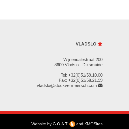
VLADSLO
Wijnendalestraat 200
8600 Vladslo - Diksmuide
Tel: +32(0)51/59.10.00
Fax: +32(0)51/58.21.99
vladslo@stockvermeersch.com
Website by
G.O.A.T.
and
KMOSites