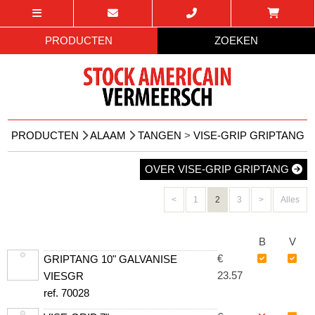
PRODUCTEN
ZOEKEN
PRODUCTEN
ALAAM
TANGEN
>
VISE-GRIP GRIPTANG
OVER VISE-GRIP GRIPTANG
<
1
2
3
>
Alles
B
V
€
GRIPTANG 10" GALVANISE
23.57
VIESGR
ref. 70028