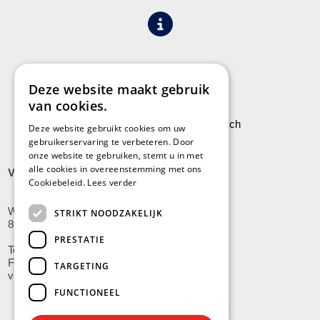
Algemene voorwaarden
Privacy
Deze website maakt gebruik
van cookies.
Leveringen aan Stock Vermeersch
Deze website gebruikt cookies om uw
gebruikerservaring te verbeteren. Door
onze website te gebruiken, stemt u in met
alle cookies in overeenstemming met ons
VLADSLO
Cookiebeleid.
Lees verder
Wijnendalestraat 200
STRIKT NOODZAKELIJK
8600 Vladslo - Diksmuide
PRESTATIE
Tel: +32(0)51/59.10.00
Fax: +32(0)51/58.21.99
TARGETING
vladslo@stockvermeersch.com
FUNCTIONEEL