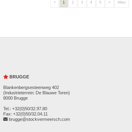
<
1
2
3
4
5
>
Alles
BRUGGE
Blankenbergsesteenweg 402
(Industrieterrein: De Blauwe Toren)
8000 Brugge
Tel.: +32(0)50/32.97.80
Fax: +32(0)50/32.04.11
brugge@stockvermeersch.com