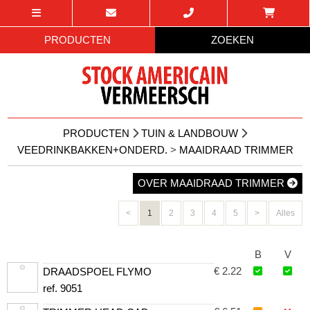
PRODUCTEN
ZOEKEN
PRODUCTEN
TUIN & LANDBOUW
VEEDRINKBAKKEN+ONDERD.
>
MAAIDRAAD TRIMMER
OVER MAAIDRAAD TRIMMER
<
1
2
3
4
5
>
Alles
B
V
€ 2.22
DRAADSPOEL FLYMO
ref. 9051