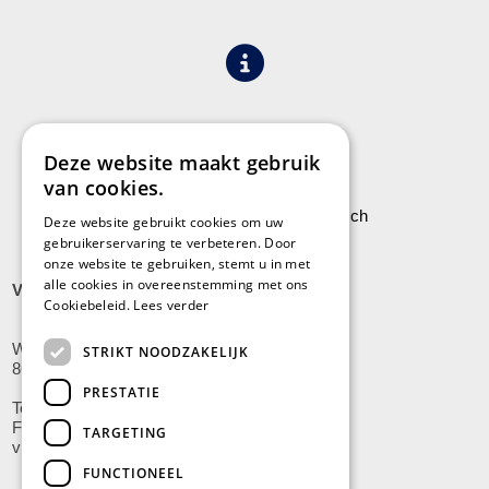
Algemene voorwaarden
Privacy
Deze website maakt gebruik
van cookies.
Leveringen aan Stock Vermeersch
Deze website gebruikt cookies om uw
gebruikerservaring te verbeteren. Door
onze website te gebruiken, stemt u in met
alle cookies in overeenstemming met ons
VLADSLO
Cookiebeleid.
Lees verder
Wijnendalestraat 200
STRIKT NOODZAKELIJK
8600 Vladslo - Diksmuide
PRESTATIE
Tel: +32(0)51/59.10.00
Fax: +32(0)51/58.21.99
TARGETING
vladslo@stockvermeersch.com
FUNCTIONEEL