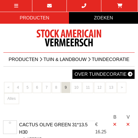
PRODUCTEN
ZOEKEN
PRODUCTEN
TUIN & LANDBOUW
TUINDECORATIE
OVER TUINDECORATIE
<
4
5
6
7
8
9
10
11
12
13
>
Alles
B
V
€
CACTUS OLIVE GREEN 31*13.5
16.25
H30