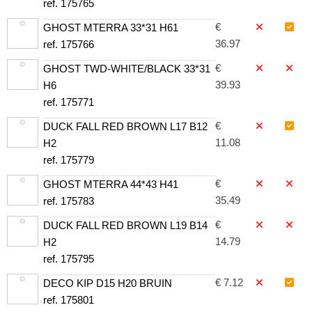
ref. 175765
€
GHOST MTERRA 33*31 H61
36.97
ref. 175766
€
GHOST TWD-WHITE/BLACK 33*31
39.93
H6
ref. 175771
€
DUCK FALL RED BROWN L17 B12
11.08
H2
ref. 175779
€
GHOST MTERRA 44*43 H41
35.49
ref. 175783
€
DUCK FALL RED BROWN L19 B14
14.79
H2
ref. 175795
€ 7.12
DECO KIP D15 H20 BRUIN
ref. 175801