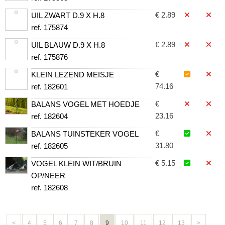
€ 2.89
UIL ZWART D.9 X H.8
ref. 175874
€ 2.89
UIL BLAUW D.9 X H.8
ref. 175876
€
KLEIN LEZEND MEISJE
74.16
ref. 182601
€
BALANS VOGEL MET HOEDJE
23.16
ref. 182604
€
BALANS TUINSTEKER VOGEL
31.80
ref. 182605
€ 5.15
VOGEL KLEIN WIT/BRUIN
OP/NEER
ref. 182608
<
4
5
6
7
8
9
10
11
12
13
>