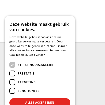
Deze website maakt gebruik
van cookies.
Deze website gebruikt cookies om uw
gebruikerservaring te verbeteren. Door
onze website te gebruiken, stemt u in met
alle cookies in overeenstemming met ons
Cookiebeleid.
Lees verder
BRUGGE
STRIKT NOODZAKELIJK
Blankenbergsesteenweg 402
PRESTATIE
(Industrieterrein: De Blauwe Toren)
8000 Brugge
TARGETING
Tel.: +32(0)50/32.97.80
FUNCTIONEEL
Fax: +32(0)50/32.04.11
brugge@stockvermeersch.com
ALLES ACCEPTEREN