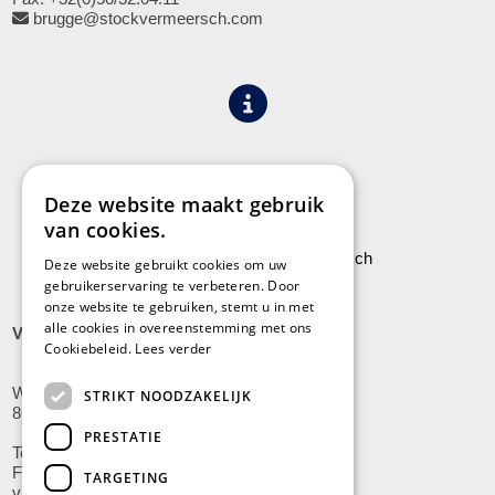
brugge@stockvermeersch.com
Algemene voorwaarden
Privacy
Deze website maakt gebruik
van cookies.
Leveringen aan Stock Vermeersch
Deze website gebruikt cookies om uw
gebruikerservaring te verbeteren. Door
onze website te gebruiken, stemt u in met
alle cookies in overeenstemming met ons
VLADSLO
Cookiebeleid.
Lees verder
Wijnendalestraat 200
STRIKT NOODZAKELIJK
8600 Vladslo - Diksmuide
PRESTATIE
Tel: +32(0)51/59.10.00
Fax: +32(0)51/58.21.99
TARGETING
vladslo@stockvermeersch.com