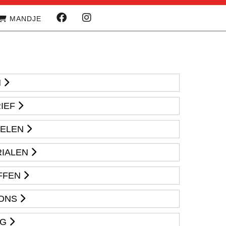
MANDJE
M
IEF
KELEN
IALEN
FFEN
ONS
NG