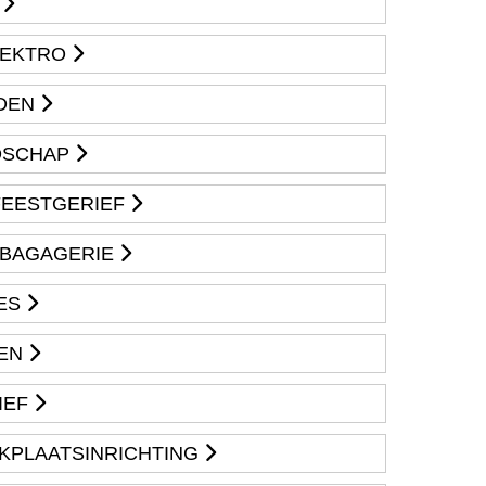
T
LEKTRO
DEN
DSCHAP
 FEESTGERIEF
 BAGAGERIE
ES
EN
IEF
RKPLAATSINRICHTING