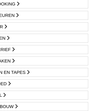
OOKING
DEUREN
IR
NEN
RIEF
AKEN
EN EN TAPES
OED
EL
NDBOUW