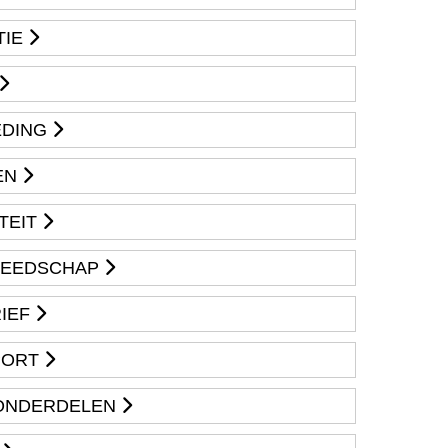
TIE
EDING
EN
TEIT
REEDSCHAP
RIEF
PORT
 ONDERDELEN